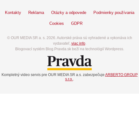
Kontakty
Reklama
Otázky a odpovede
Podmienky používania
Cookies
GDPR
© OUR MEDIA SR a. s. 2026. Autorské práva sú vyhradené a vykonáva ich
vydavateľ,
viac info
.
Blogovací systém Blog.Pravda.sk beží na technológií Wordpress.
Kompletný video servis pre OUR MEDIA SR a.s. zabezpečuje
ARBERTO GROUP
s.r.o.
.