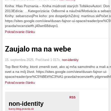
Kniha: Hlas Poznania – Kniha múdrosti starých ToltékovAutori: Don 
2013Edícia: …Kategorizácia: Odborné a náučné/Motivácia a sebaro
Knihy: sebarozvojPre koho: pre dospelýchZdroj: martinus.skPočet s
https://sites.google.com/view/dusan-fajnor-ui-space/reader/pre
pravda/recenzie#h.j40wn68dvqn1
Pokračovanie článku
Zaujalo ma na webe
15. septembra 2025, Prečítané 1 017x,
non-identity
Top Best Knihy, ktoré zmenili svet, ako aj mňa samotného a mali a
svet a na môj život. https://sites.google.com/view/dusan-fajnor-ui-
space/reader/pre%C5%BEit%C3%A1-pravda/recenzie#h.ydgnrwdhl
Pokračovanie článku
RSS
non-identity
kurzy.blog.pravda.sk