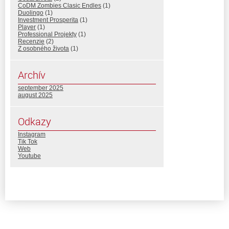
CoDM Zombies Clasic Endles
(1)
Duolingo
(1)
Investment Prosperita
(1)
Player
(1)
Professional Projekty
(1)
Recenzie
(2)
Z osobného života
(1)
Archív
september 2025
august 2025
Odkazy
Instagram
Tik Tok
Web
Youtube