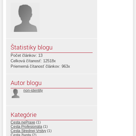
Štatistiky blogu
Počet článkov: 13
Celková čítanosť: 12518x
Priemerná čítanosť článkov: 963x
Autor blogu
non-identity
Kategórie
Cesta nePraxe
(1)
Cesta Profesionála
(1)
Cesta Strednej Vrstvy
(1)
Cesta života
(2)